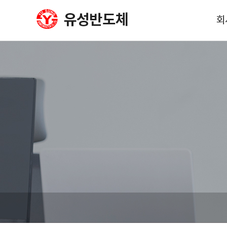
회
회
사
이
오