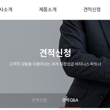
사소개
제품소개
견적신청
사소개
Hot item
견적신청
연혁
WINSEN
견적Q&A
조직도
오므론
견적신청
업분야
아모텍
고객의 감동을 이끌어내는 세계 최정상급 비지니스 파트너
념&비전
비룡/덱슨
시는 길
니덱컴포넌츠
퍼스트실리콘
QWYCONN
견적신청
견적Q&A
SIMCOM