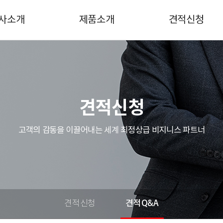
사소개
제품소개
견적신청
사소개
Hot item
견적신청
연혁
WINSEN
견적Q&A
조직도
오므론
견적신청
업분야
아모텍
고객의 감동을 이끌어내는 세계 최정상급 비지니스 파트너
념&비전
비룡/덱슨
시는 길
니덱컴포넌츠
퍼스트실리콘
QWYCONN
견적신청
견적Q&A
SIMCOM