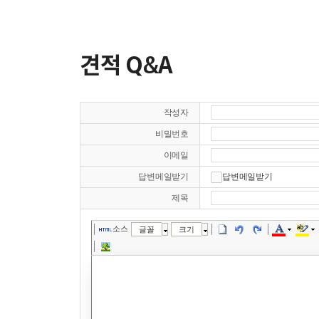
견적 Q&A
작성자
비밀번호
이메일
답변메일받기
답변메일받기
제목
소스
글꼴
크기