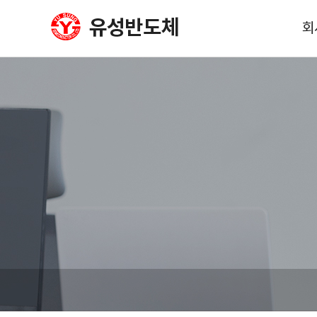
회
회
사
이
오