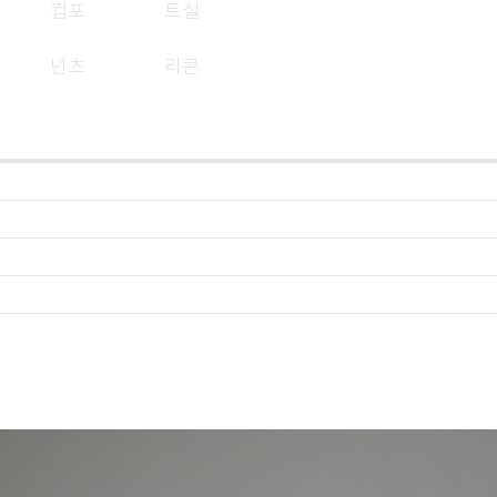
컴포
트실
RENESAS
스마트센서
넌츠
리콘
그 외 취급품목
자료실