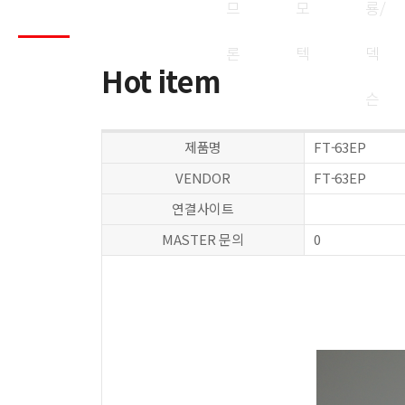
item
므
모
룡/
론
텍
덱
Hot item
슨
제품명
FT-63EP
VENDOR
FT-63EP
연결사이트
MASTER 문의
0