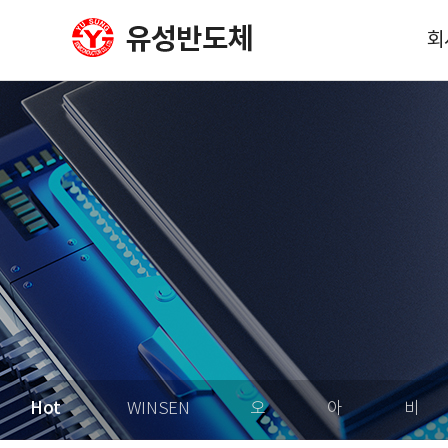
회
회
사
이
오
Hot
WINSEN
오
아
비