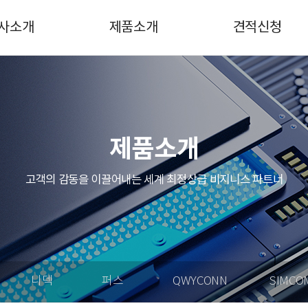
사소개
제품소개
견적신청
사소개
Hot item
견적신청
연혁
WINSEN
견적Q&A
조직도
오므론
제품소개
업분야
아모텍
고객의 감동을 이끌어내는 세계 최정상급 비지니스 파트너
념&비전
비룡/덱슨
시는 길
니덱컴포넌츠
퍼스트실리콘
QWYCONN
니덱
퍼스
QWYCONN
SIMCO
SIMCOM