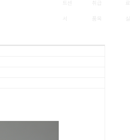
트센
취급
료
서
품목
실