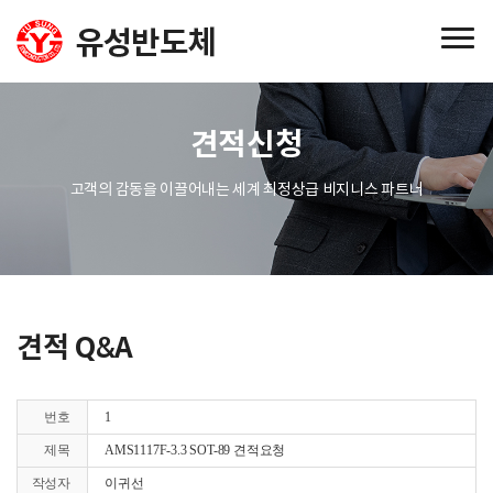
견적신청
고객의 감동을 이끌어내는 세계 최정상급 비지니스 파트너
견적 Q&A
번호
1
제목
AMS1117F-3.3 SOT-89 견적요청
작성자
이귀선