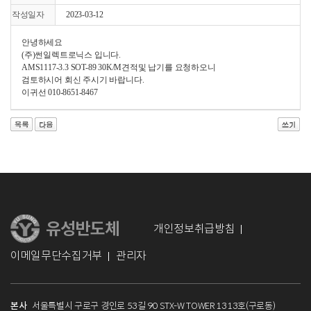
작성일자
2023-03-12
안녕하세요
(주)썬일렉트로닉스 입니다.
AMS1117-3.3 SOT-89 30K/M견적및 납기를 요청하오니
검토하시어 회신 주시기 바랍니다.
이귀선 010-8651-8467
개인정보취급방침
이메일무단수집거부
관리자
본사
서울특별시 구로구 경인로 53길 90 STX-W TOWER 1313호(구로동)